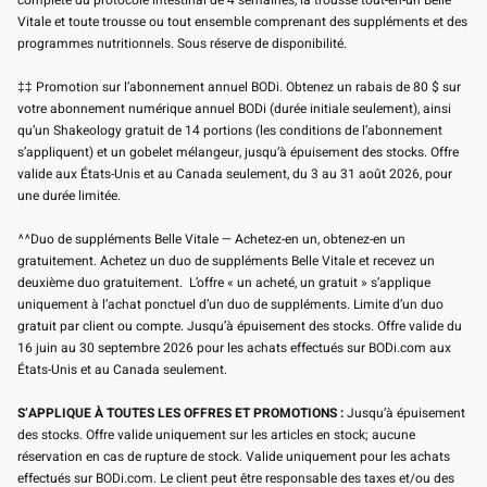
complète du protocole intestinal de 4 semaines, la trousse tout-en-un Belle
Vitale et toute trousse ou tout ensemble comprenant des suppléments et des
programmes nutritionnels. Sous réserve de disponibilité.
‡‡ Promotion sur l’abonnement annuel BODi. Obtenez un rabais de 80 $ sur
votre abonnement numérique annuel BODi (durée initiale seulement), ainsi
qu’un Shakeology gratuit de 14 portions (les conditions de l’abonnement
s’appliquent) et un gobelet mélangeur, jusqu’à épuisement des stocks. Offre
valide aux États-Unis et au Canada seulement, du 3 au 31 août 2026, pour
une durée limitée.
^^Duo de suppléments Belle Vitale — Achetez-en un, obtenez-en un
gratuitement. Achetez un duo de suppléments Belle Vitale et recevez un
deuxième duo gratuitement. L’offre « un acheté, un gratuit » s’applique
uniquement à l’achat ponctuel d’un duo de suppléments. Limite d’un duo
gratuit par client ou compte. Jusqu’à épuisement des stocks. Offre valide du
16 juin au 30 septembre 2026 pour les achats effectués sur BODi.com aux
États-Unis et au Canada seulement.
S’APPLIQUE À TOUTES LES OFFRES ET PROMOTIONS :
Jusqu’à épuisement
des stocks. Offre valide uniquement sur les articles en stock; aucune
réservation en cas de rupture de stock. Valide uniquement pour les achats
effectués sur BODi.com. Le client peut être responsable des taxes et/ou des