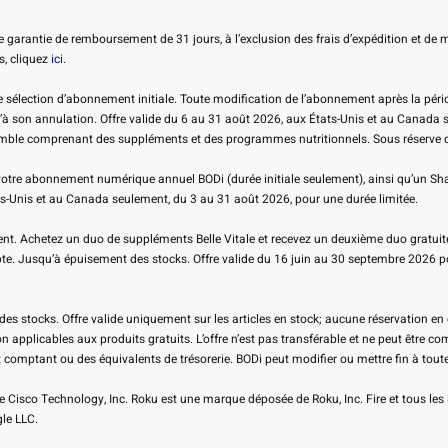
 garantie de remboursement de 31 jours, à l’exclusion des frais d’expédition et d
s, cliquez
ici
.
élection d’abonnement initiale. Toute modification de l’abonnement après la période
 son annulation. Offre valide du 6 au 31 août 2026, aux États-Unis et au Canada se
nsemble comprenant des suppléments et des programmes nutritionnels. Sous réserve de
tre abonnement numérique annuel BODi (durée initiale seulement), ainsi qu’un Shak
ts-Unis et au Canada seulement, du 3 au 31 août 2026, pour une durée limitée.
t. Achetez un duo de suppléments Belle Vitale et recevez un deuxième duo gratuitem
pte. Jusqu’à épuisement des stocks. Offre valide du 16 juin au 30 septembre 2026 
s stocks. Offre valide uniquement sur les articles en stock; aucune réservation en 
n applicables aux produits gratuits. L’offre n’est pas transférable et ne peut être c
comptant ou des équivalents de trésorerie. BODi peut modifier ou mettre fin à tout
 Cisco Technology, Inc. Roku est une marque déposée de Roku, Inc. Fire et tous 
le LLC.