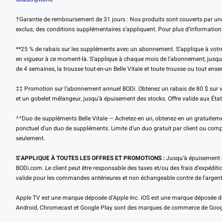
†Garantie de remboursement de 31 jours : Nos produits sont couverts par une
exclus; des conditions supplémentaires s’appliquent. Pour plus d’information
**25 % de rabais sur les suppléments avec un abonnement. S’applique à votre s
en vigueur à ce moment-là. S’applique à chaque mois de l’abonnement, jusqu’à
de 4 semaines, la trousse tout-en-un Belle Vitale et toute trousse ou tout e
‡‡ Promotion sur l’abonnement annuel BODi. Obtenez un rabais de 80 $ sur vo
et un gobelet mélangeur, jusqu’à épuisement des stocks. Offre valide aux Éta
^^Duo de suppléments Belle Vitale — Achetez-en un, obtenez-en un gratuitemen
ponctuel d’un duo de suppléments. Limite d’un duo gratuit par client ou com
seulement.
S’APPLIQUE À TOUTES LES OFFRES ET PROMOTIONS :
Jusqu’à épuisement de
BODi.com. Le client peut être responsable des taxes et/ou des frais d’expéditio
valide pour les commandes antérieures et non échangeable contre de l’argent 
Apple TV est une marque déposée d’Apple Inc. iOS est une marque déposée de
Android, Chromecast et Google Play sont des marques de commerce de Goog