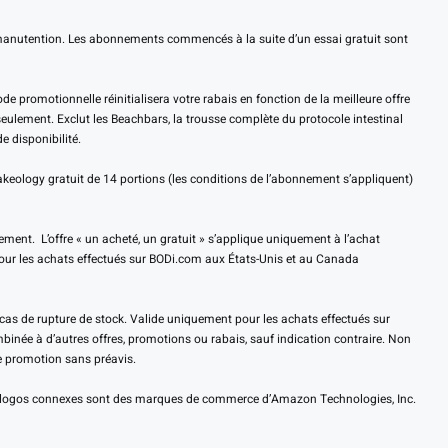
e manutention. Les abonnements commencés à la suite d’un essai gratuit sont
 promotionnelle réinitialisera votre rabais en fonction de la meilleure offre
ulement. Exclut les Beachbars, la trousse complète du protocole intestinal
 disponibilité.
eology gratuit de 14 portions (les conditions de l’abonnement s’appliquent)
ent. L’offre « un acheté, un gratuit » s’applique uniquement à l’achat
pour les achats effectués sur BODi.com aux États-Unis et au Canada
cas de rupture de stock. Valide uniquement pour les achats effectués sur
ombinée à d’autres offres, promotions ou rabais, sauf indication contraire. Non
e promotion sans préavis.
les logos connexes sont des marques de commerce d’Amazon Technologies, Inc.