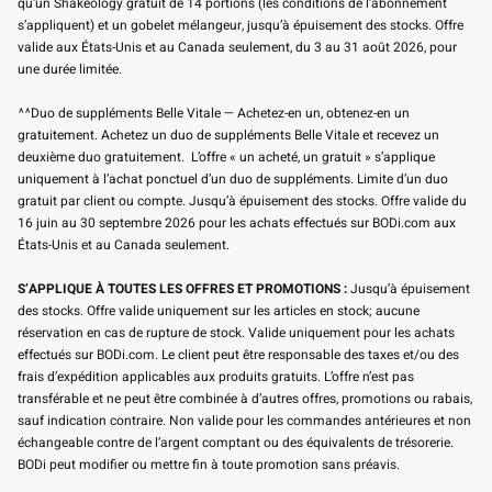
qu’un Shakeology gratuit de 14 portions (les conditions de l’abonnement
s’appliquent) et un gobelet mélangeur, jusqu’à épuisement des stocks. Offre
valide aux États-Unis et au Canada seulement, du 3 au 31 août 2026, pour
une durée limitée.
^^Duo de suppléments Belle Vitale — Achetez-en un, obtenez-en un
gratuitement. Achetez un duo de suppléments Belle Vitale et recevez un
deuxième duo gratuitement. L’offre « un acheté, un gratuit » s’applique
uniquement à l’achat ponctuel d’un duo de suppléments. Limite d’un duo
gratuit par client ou compte. Jusqu’à épuisement des stocks. Offre valide du
16 juin au 30 septembre 2026 pour les achats effectués sur BODi.com aux
États-Unis et au Canada seulement.
S’APPLIQUE À TOUTES LES OFFRES ET PROMOTIONS :
Jusqu’à épuisement
des stocks. Offre valide uniquement sur les articles en stock; aucune
réservation en cas de rupture de stock. Valide uniquement pour les achats
effectués sur BODi.com. Le client peut être responsable des taxes et/ou des
frais d’expédition applicables aux produits gratuits. L’offre n’est pas
transférable et ne peut être combinée à d’autres offres, promotions ou rabais,
sauf indication contraire. Non valide pour les commandes antérieures et non
échangeable contre de l’argent comptant ou des équivalents de trésorerie.
BODi peut modifier ou mettre fin à toute promotion sans préavis.