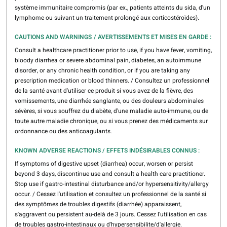
système immunitaire compromis (par ex., patients atteints du sida, d'un
lymphome ou suivant un traitement prolongé aux corticostéroïdes).
CAUTIONS AND WARNINGS / AVERTISSEMENTS ET MISES EN GARDE :
Consult a healthcare practitioner prior to use, if you have fever, vomiting,
bloody diarrhea or severe abdominal pain, diabetes, an autoimmune
disorder, or any chronic health condition, or if you are taking any
prescription medication or blood thinners. / Consultez un professionnel
de la santé avant d'utiliser ce produit si vous avez de la fièvre, des
vomissements, une diarrhée sanglante, ou des douleurs abdominales
sévères, si vous souffrez du diabète, d'une maladie auto-immune, ou de
toute autre maladie chronique, ou si vous prenez des médicaments sur
ordonnance ou des anticoagulants.
KNOWN ADVERSE REACTIONS / EFFETS INDÉSIRABLES CONNUS :
If symptoms of digestive upset (diarrhea) occur, worsen or persist
beyond 3 days, discontinue use and consult a health care practitioner.
Stop use if gastro-intestinal disturbance and/or hypersensitivity/allergy
occur. / Cessez l'utilisation et consultez un professionnel de la santé si
des symptômes de troubles digestifs (diarrhée) apparaissent,
s'aggravent ou persistent au-delà de 3 jours. Cessez l'utilisation en cas
de troubles gastro-intestinaux ou d'hypersensibilite/d'allergie.