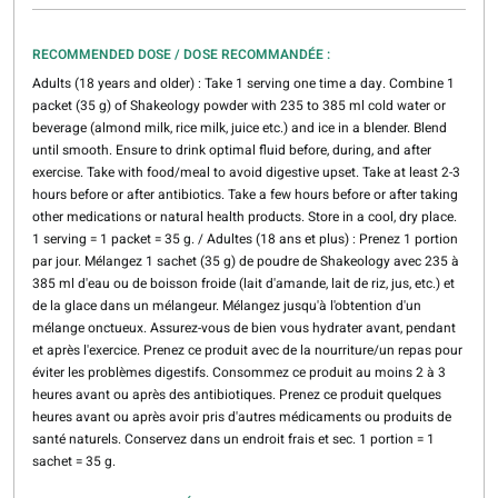
RECOMMENDED DOSE / DOSE RECOMMANDÉE :
Adults (18 years and older) : Take 1 serving one time a day. Combine 1
packet (35 g) of Shakeology powder with 235 to 385 ml cold water or
beverage (almond milk, rice milk, juice etc.) and ice in a blender. Blend
until smooth. Ensure to drink optimal fluid before, during, and after
exercise. Take with food/meal to avoid digestive upset. Take at least 2-3
hours before or after antibiotics. Take a few hours before or after taking
other medications or natural health products. Store in a cool, dry place.
1 serving = 1 packet = 35 g. / Adultes (18 ans et plus) : Prenez 1 portion
par jour. Mélangez 1 sachet (35 g) de poudre de Shakeology avec 235 à
385 ml d'eau ou de boisson froide (lait d'amande, lait de riz, jus, etc.) et
de la glace dans un mélangeur. Mélangez jusqu'à l'obtention d'un
mélange onctueux. Assurez-vous de bien vous hydrater avant, pendant
et après l'exercice. Prenez ce produit avec de la nourriture/un repas pour
éviter les problèmes digestifs. Consommez ce produit au moins 2 à 3
heures avant ou après des antibiotiques. Prenez ce produit quelques
heures avant ou après avoir pris d'autres médicaments ou produits de
santé naturels. Conservez dans un endroit frais et sec. 1 portion = 1
sachet = 35 g.