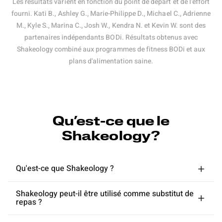
Les résultats varient en fonction du point de départ et de l'effort
fourni. Kati B., Ashley G., Marie-Philippe D., Michael C., Adrienne
M., Kyle S., Marina C., Josh W., Kendra N. et Kevin W. sont des
partenaires indépendants BODi. Résultats obtenus avec
Shakeology combiné aux programmes de fitness BODi et aux
plans d'alimentation saine.
Qu’est-ce que le
Shakeology?
Qu'est-ce que Shakeology ?
Shakeology peut-il être utilisé comme substitut de
repas ?