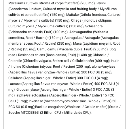
Mycéliums cultivés, stroma et corps fructifère) (200 mg); Reishi
(Ganoderma lucidum, Cultured mycelia and fruiting body / Mycéliums
cultivés et corps fructifère) (150 mg); Maitake (Grifola frondosa, Cultured
mycelia / Mycéliums cultivés) (150 mg); Chaga (Inonotus obliquus,
Cultured mycelia / Mycéliums cultivés) (150 mg); Schisandra
(Schisandra chinensis, Fruit) (100 mg); Ashwagandha (Withania
somnifera, Root / Racine) (150 mg); Astragalus / Astragale (Astragalus
membranaceus, Root / Racine) (250 mg); Maca (Lepidium meyenii, Root
/ Racine) (55 mg); Camu-camu (Myrciaria dubia, Fruit) (250 mg); Dog
rose / Rosier des chiens (Rosa canina, Fruit) (1.408 g); Chlorella /
Chlorelle (Chlorella vulgaris, Broken cell / Cellule brisée) (600 mg); Inulin
/ Inuline (Cichorium intybus, Root / Racine) (250 mg); alpha-Amylase
(Aspergillus flavus var. oryzae - Whole / Entier) 200 FCC DU (5 mg);
Cellulase (Aspergillus niger - Whole / Entier) 300 FCC CU (4 mg);
Lactase (Aspergillus flavus var. oryzae - Whole / Entier) 400 FCC ALU (4
mg); Glucoamylase (Aspergillus niger - Whole / Entier) 3 FCC AGU (3
mg); alpha-Galactosidase (Aspergillus niger - Whole / Entier) 15 FCC
GaIU (1 mg); Invertase (Saccharomyces cerevisiae - Whole / Entier) 50
FCC SU (0.5 mg);
Bacillus coagulans
(Whole cell / Cellule entière) [Strain /
Souche MTCC5856] (2 Billion CFU / Milliards de CFU).