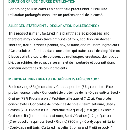
DURATION OF USE / DURÉE D'UTILISATION :
For prolonged use, consult a healthcare practitioner. / Pour une
utilisation prolongée, consultez un professionnel de la santé.
ALLERGEN STATEMENT / DÉCLARATION D'ALLERGÈNES :
This product is manufactured in a plant that also processes, and
therefore may contain trace amounts of milk, egg, fish, crustacean
shellfish, tree nut, wheat, peanut, soy, sesame, and mustard ingredients.
/ Ce produit est fabriqué dans une usine qui traite aussi des ingrédients
à base de lait, d'œufs, de poisson, de mollusques crustacés, de noix, de
blé, d'arachides, de soya, de sésame et de moutarde et pourrait donc
contenir des traces de ces ingrédients.
MEDICINAL INGREDIENTS / INGRÉDIENTS MÉDICINAUX :
Each serving (35 g) contains / Chaque portion (35 g) contient: Rice
protein concentrate / Concentré de protéines de riz (Oryza sativa, Seed /
Graine) [79% Protein as-is / Protéine telle quelle] (1.2 g); Pea protein
concentrate / Concentré de protéines de pois (Pisum sativum, Seed /
Graine) [78% Protein as-is / Protéine telle quelle] (15.8 g); Flaxseed /
Graine de lin (Linum usitatissimum, Seed / Graine) (1.2 g); Quinoa
(Chenopodium quinoa, Seed / Graine) (300 mg); Cordyceps militaris
(Cordyceps militaris; Cultured mycelia, Stroma and Fruiting body /