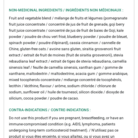
NON-MEDICINAL INGREDIENTS / INGRÉDIENTS NON MÉDICINAUX :
Fruit and vegetable blend / mélange de fruits et légumes (pomegranate
fruit juice concentrate / concentré de jus de fruit de grenade, goji berry
fruit juice concentrate / concentré de jus de fruit de baies de Goji, kale
powder / poudre de chou vert frisé, blueberry powder / poudre de bleuet,
spinach powder / poudre d'épinard), cassia cinnamon / cannelle de
Chine, gluten-free oats / avoine sans gluten, siraitia grosvenorii fruit
extract / extrait de fruit de moines (fruit de siraitia grosvenorii), stevia
rebaudiana leaf extract / extrait de tiges de stevia rebaudiana, camellia
sinensis leaf / feuille de camellia sinensis, xanthan gum / gomme de
xanthane, maltodextrin / maltodextrine, acacia gum / gomme arabique,
mixed tocopherols concentrate / mélange concentré de tocophérols,
lecithin / lécithine, flavour / arôme, sodium chloride / chlorure de
sodium, sunflower oil / huile de tournesol, silicon dioxide / dioxyde de
silicium, cocoa powder / poudre de cacao.
CONTRA-INDICATIONS / CONTRE-INDICATIONS :
Do not use this product if you are pregnant, breastfeeding, or have an
immune-compromised condition (e.g. AIDS, lymphoma, patients
undergoing long-term corticosteroid treatment). / N'utilisez pas ce
produit si vous êtes enceinte, si vous allaitez, ou si vous avez un