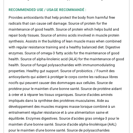
RECOMMENDED USE / USAGE RECOMMANDÉ :
Provides antioxidants that help protect the body from harmful free
radicals that can cause cell damage. Source of protein for the
maintenance of good health. Source of protein which helps build and
repair body tissues. Source of amino acids involved in muscle protein
synthesis. Assists in the building of lean muscle mass when combined
with regular resistance training and a healthy balanced diet. Digestive
enzymes. Source of omega-3 fatty acids for the maintenance of good
health. Source of alpha-linolenic acid (ALA) for the maintenance of good
health. Source of fungal polysaccharides with immunomodulating
properties. Healthy gut support. Source of probiotics. / Fournit des
antioxydants qui aident à protéger le corps contre les radicaux libres
nocifs qui peuvent causer des dommages aux cellules. Source de
protéine pour le maintien d'une bonne santé. Source de protéine aidant
à créer et à réparer les tissus organiques. Source d'acides aminés
impliqués dans la synthèse des protéines musculaires. Aide au
développement des muscles maigres masse lorsque combiné à un
entraînement régulier résistance et à une alimentation saine et
équilibrée. Enzymes digestives. Source d'acides gras oméga-3 pour le
maintien d'une bonne santé. Source d'acide alpha-linolénique (AAL)
pour le maintien d'une bonne santé. Source de polysaccharides