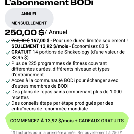
L'abonnement BODi
ANNUEL
MENSUELLEMENT
/ Annuel
250,00 $
250,00 $
167,00 $
- Pour une durée limitée seulement !
SEULEMENT 13,92 $/mois
- Économisez 83 $
GRATUIT
14 portions de Shakeology (d’une valeur de
83,95 $)
Plus de 225 programmes de fitness couvrant
différentes durées, différents niveaux et types
d’entraînement
Accès à la communauté BODi pour échanger avec
d’autres membres de BODi
Des plans de repas sains comprenant plus de 1 000
recettes
Des conseils étape par étape prodigués par des
entraîneurs de renommée mondiale
COMMENCEZ À 13,92 $/mois + CADEAUX GRATUITS
167 $ facturés pour la première année. Renouvellement à 250 $