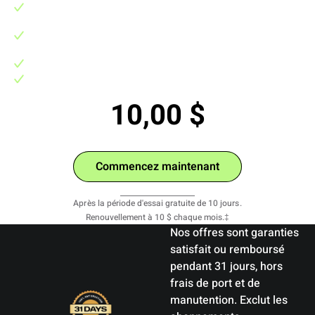
Plus de 400 entraînements de 10 minutes basés sur la science
pour des résultats rapides
7 programmes de fitness de 10 minutes, étape par étape, sur 3-
4 semaines
Soutien dans la communauté BODi Experience
Pas de frais cachés, sans engagement, annulation facile à tout
moment
10,00 $
/mois
Commencez maintenant
Voir les détails
Après la période d'essai gratuite de 10 jours.
Renouvellement à 10 $ chaque mois.‡
Nos offres sont garanties
satisfait ou remboursé
pendant 31 jours, hors
frais de port et de
manutention. Exclut les