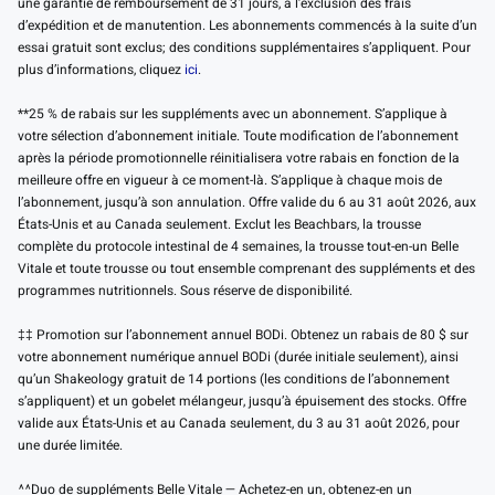
une garantie de remboursement de 31 jours, à l’exclusion des frais
d’expédition et de manutention. Les abonnements commencés à la suite d’un
essai gratuit sont exclus; des conditions supplémentaires s’appliquent. Pour
plus d’informations, cliquez
ici
.
**25 % de rabais sur les suppléments avec un abonnement. S’applique à
votre sélection d’abonnement initiale. Toute modification de l’abonnement
après la période promotionnelle réinitialisera votre rabais en fonction de la
meilleure offre en vigueur à ce moment-là. S’applique à chaque mois de
l’abonnement, jusqu’à son annulation. Offre valide du 6 au 31 août 2026, aux
États-Unis et au Canada seulement. Exclut les Beachbars, la trousse
complète du protocole intestinal de 4 semaines, la trousse tout-en-un Belle
Vitale et toute trousse ou tout ensemble comprenant des suppléments et des
programmes nutritionnels. Sous réserve de disponibilité.
‡‡ Promotion sur l’abonnement annuel BODi. Obtenez un rabais de 80 $ sur
votre abonnement numérique annuel BODi (durée initiale seulement), ainsi
qu’un Shakeology gratuit de 14 portions (les conditions de l’abonnement
s’appliquent) et un gobelet mélangeur, jusqu’à épuisement des stocks. Offre
valide aux États-Unis et au Canada seulement, du 3 au 31 août 2026, pour
une durée limitée.
^^Duo de suppléments Belle Vitale — Achetez-en un, obtenez-en un