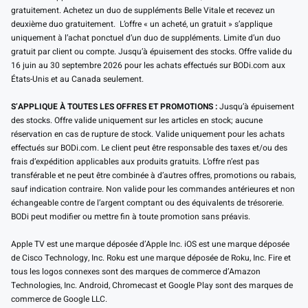
gratuitement. Achetez un duo de suppléments Belle Vitale et recevez un
deuxième duo gratuitement. L’offre « un acheté, un gratuit » s’applique
uniquement à l’achat ponctuel d’un duo de suppléments. Limite d’un duo
gratuit par client ou compte. Jusqu’à épuisement des stocks. Offre valide du
16 juin au 30 septembre 2026 pour les achats effectués sur BODi.com aux
États-Unis et au Canada seulement.
S’APPLIQUE À TOUTES LES OFFRES ET PROMOTIONS :
Jusqu’à épuisement
des stocks. Offre valide uniquement sur les articles en stock; aucune
réservation en cas de rupture de stock. Valide uniquement pour les achats
effectués sur BODi.com. Le client peut être responsable des taxes et/ou des
frais d’expédition applicables aux produits gratuits. L’offre n’est pas
transférable et ne peut être combinée à d’autres offres, promotions ou rabais,
sauf indication contraire. Non valide pour les commandes antérieures et non
échangeable contre de l’argent comptant ou des équivalents de trésorerie.
BODi peut modifier ou mettre fin à toute promotion sans préavis.
Apple TV est une marque déposée d’Apple Inc. iOS est une marque déposée
de Cisco Technology, Inc. Roku est une marque déposée de Roku, Inc. Fire et
tous les logos connexes sont des marques de commerce d’Amazon
Technologies, Inc. Android, Chromecast et Google Play sont des marques de
commerce de Google LLC.