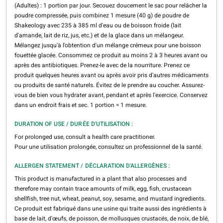
(Adultes) : 1 portion par jour. Secouez doucement le sac pour relâcher la
poudre compressée, puis combinez 1 mesure (40 g) de poudre de
Shakeology avec 235 à 385 ml d'eau ou de boisson froide (lait
d'amande, lait de riz, jus, etc.) et de la glace dans un mélangeur.
Mélangez jusqu'à l'obtention d'un mélange crémeux pour une boisson
fouettée glacée. Consommez ce produit au moins 2 à 3 heures avant ou
après des antibiotiques. Prenez-le avec de la nourriture. Prenez ce
produit quelques heures avant ou après avoir pris d'autres médicaments
ou produits de santé naturels. Évitez de le prendre au coucher. Assurez-
vous de bien vous hydrater avant, pendant et après l'exercice. Conservez
dans un endroit frais et sec. 1 portion = 1 mesure.
DURATION OF USE / DURÉE D'UTILISATION :
For prolonged use, consult a health care practitioner.
Pour une utilisation prolongée, consultez un professionnel de la santé.
ALLERGEN STATEMENT / DÉCLARATION D'ALLERGÈNES :
This product is manufactured in a plant that also processes and
therefore may contain trace amounts of milk, egg, fish, crustacean
shellfish, tree nut, wheat, peanut, soy, sesame, and mustard ingredients.
Ce produit est fabriqué dans une usine qui traite aussi des ingrédients à
base de lait, d'œufs, de poisson, de mollusques crustacés, de noix, de blé,