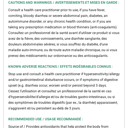
CAUTIONS AND WARNINGS / AVERTISSEMENTS ET MISES EN GARDE :
Consult a health care practitioner prior to use, if you have fever,
vomiting, bloody diarrhea or severe abdominal pain, diabetes, an
autoimmune disorder, or any chronic health condition, or if you are
taking any prescription medication or blood thinners (anti-coagulants).
Consultez un professionnel de la santé avant d'utiliser ce produit si vous
avez de la fièvre, des vomissements, une diarrhée sanglante, des
douleurs abdominales sévères, si vous souffrez du diabète, d'une
maladie auto-immune, ou de toute autre maladie chronique, ou si vous
prenez des médicaments sur ordonnance ou des anticoagulants.
KNOWN ADVERSE REACTIONS / EFFETS INDÉSIRABLES CONNUS :
Stop use and consult a health care practitioner if hypersensitivity/allergy
and/or gastrointestinal disturbance occurs, or if symptoms of digestive
upset (e.g. diarrhea occur, worsen and/or persist beyond 3 days.
Cessez l'utilisation et consultez un professionnel de la santé en cas
d'hypersensibilite/d'allergie et/ou de troubles gastro-intestinaux, ou si
des symptômes de troubles digestifs (par ex., la diarrhée) apparaissent,
s'aggravent et/ou persistent au-delà de 3 jours.
RECOMMENDED USE / USAGE RECOMMANDÉ :
Source of / Provides antioxidants that help protect the body from