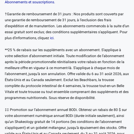
Abonnements et souscriptions.
†Garantie de remboursement de 31 jours : Nos produits sont couverts par
une garantie de remboursement de 31 jours, à l’exclusion des frais
d’expédition et de manutention. Les abonnements commencés à la suite d’un
essai gratuit sont exclus; des conditions supplémentaires s’appliquent. Pour
plus d’informations, cliquez
ici
.
**25 % de rabais sur les suppléments avec un abonnement. S’applique à
votre sélection d’abonnement initiale. Toute modification de l’abonnement
après la période promotionnelle réinitialisera votre rabais en fonction de la
meilleure offre en vigueur à ce moment-là. S’applique à chaque mois de
l’abonnement, jusqu’à son annulation. Offre valide du 6 au 31 août 2026, aux
États-Unis et au Canada seulement. Exclut les Beachbars, la trousse
complète du protocole intestinal de 4 semaines, la trousse tout-en-un Belle
Vitale et toute trousse ou tout ensemble comprenant des suppléments et des
programmes nutritionnels. Sous réserve de disponibilité.
‡‡ Promotion sur l’abonnement annuel BODi. Obtenez un rabais de 80 $ sur
votre abonnement numérique annuel BODi (durée initiale seulement), ainsi
qu’un Shakeology gratuit de 14 portions (les conditions de l’abonnement
s’appliquent) et un gobelet mélangeur, jusqu’à épuisement des stocks. Offre
valide aux États-Unis et au Canada seulement, du 3 au 31 août 2026, pour