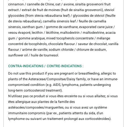
cinnamon / cannelle de Chine, oat / avoine, siraitia grosvenorii fruit
extract / extrait de fruit de moines (fruit de siraitia grosvenorii), steviol
glycosides (from stevia rebaudiana leaf) / glycosides de stéviol (feuille
de stevia rebaudiana), camellia sinensis leaf / feuille de camellia
sinensis, xanthan gum / gomme de xanthane, evaporated cane juice /
vesou évaporé, lecithin / lécithine, maltodextrin / maltodextrine, acacia
gum / gomme arabique, mixed tocopherols concentrate / mélange
concentré de tocophérols, chocolate flavour / saveur de chocolat, vanilla
flavour / arôme de vanille, sodium chloride / chlorure de sodium,
sunflower oil / huile de tournesol.
CONTRA-INDICATIONS / CONTRE-INDICATIONS :
Do not use this product if you are pregnant or breastfeeding, allergic to
plants of the Asteraceae/Compositae/Daisy family, or have an immune-
compromised condition (e.g. AIDS, lymphoma, patients undergoing
long-term corticosteroid treatment).
N'utilisez pas ce produit si vous êtes enceinte ou si vous allaitez, si vous
êtes allergique aux plantes de la famille des
astéracées/composées/marguerites, ou si vous avez un système
immunitaire compromis (par ex., patients attents du sida, d'un
lymphome ou suivant un traitement prolongé aux corticostéroïdes).