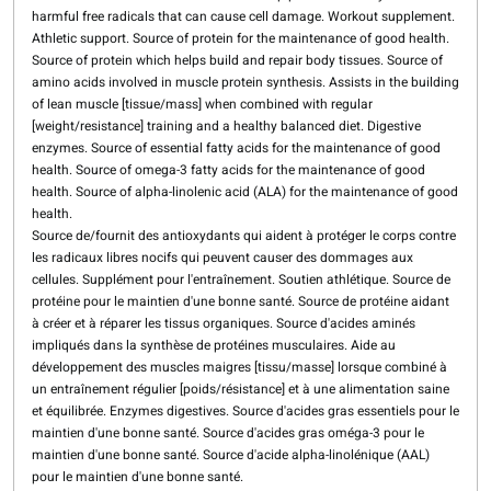
harmful free radicals that can cause cell damage. Workout supplement.
Athletic support. Source of protein for the maintenance of good health.
Source of protein which helps build and repair body tissues. Source of
amino acids involved in muscle protein synthesis. Assists in the building
of lean muscle [tissue/mass] when combined with regular
[weight/resistance] training and a healthy balanced diet. Digestive
enzymes. Source of essential fatty acids for the maintenance of good
health. Source of omega-3 fatty acids for the maintenance of good
health. Source of alpha-linolenic acid (ALA) for the maintenance of good
health.
Source de/fournit des antioxydants qui aident à protéger le corps contre
les radicaux libres nocifs qui peuvent causer des dommages aux
cellules. Supplément pour l'entraînement. Soutien athlétique. Source de
protéine pour le maintien d'une bonne santé. Source de protéine aidant
à créer et à réparer les tissus organiques. Source d'acides aminés
impliqués dans la synthèse de protéines musculaires. Aide au
développement des muscles maigres [tissu/masse] lorsque combiné à
un entraînement régulier [poids/résistance] et à une alimentation saine
et équilibrée. Enzymes digestives. Source d'acides gras essentiels pour le
maintien d'une bonne santé. Source d'acides gras oméga-3 pour le
maintien d'une bonne santé. Source d'acide alpha-linolénique (AAL)
pour le maintien d'une bonne santé.