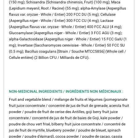
(150 mg); Schisandra (Schisandra chinensis, Fruit) (100 mg); Maca
(Lepidium meyenil, Root / Racine) (55 mg); alpha-Amylase (Aspergillus
flavus var. oryzae - Whole / Entier) 200 FCC DU (5 mg); Cellulase
(Aspergillus niger - Whole / Entier) 300 FCC CU (4 mg); Lactase
(Aspergillus flavus var. oryzae - Whole / Entier) 400 FCC ALU (4 mg);
Glucoamylase (Aspergillus niger - Whole / Entier) 3 FCC AGU (3 mg);
alpha-Galactosidase (Aspergillus niger - Whole / Entier) 15 FCC GaIU (1
mg); Invertase (Saccharomyces cerevisiae - Whole / Entier) 50 FCC SU
(0.5 mg); Bacillus coagulans [Strain / Souche MTCC5856] (Whole cell /
Cellule entière) (2 Billion CFU / Milliards de CFU).
NON-MEDICINAL INGREDIENTS / INGRÉDIENTS NON MÉDICINAUX :
Fruit and vegetable blend / mélange de fruits et légumes (pomegranate
fruit juice concentrate / concentré de jus de fruit de grenade, acerola fruit
powder / poudre de fruit de cerise des Antilles, goji berry fruit juice
concentrate / concentré de jus de fruit de baies de Goji, kale powder /
poudre de chou vert frisé, bilberry fruit juice concentrate / concentré de
jus de fruit de myrtille, blueberry powder / poudre de bleuet, spinach
powder / poudre d'épinard), cocoa powder / poudre de cacao, cassia