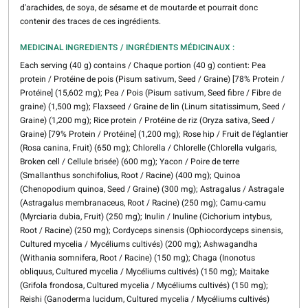
d'arachides, de soya, de sésame et de moutarde et pourrait donc
contenir des traces de ces ingrédients.
MEDICINAL INGREDIENTS / INGRÉDIENTS MÉDICINAUX :
Each serving (40 g) contains / Chaque portion (40 g) contient: Pea
protein / Protéine de pois (Pisum sativum, Seed / Graine) [78% Protein /
Protéine] (15,602 mg); Pea / Pois (Pisum sativum, Seed fibre / Fibre de
graine) (1,500 mg); Flaxseed / Graine de lin (Linum sitatissimum, Seed /
Graine) (1,200 mg); Rice protein / Protéine de riz (Oryza sativa, Seed /
Graine) [79% Protein / Protéine] (1,200 mg); Rose hip / Fruit de l'églantier
(Rosa canina, Fruit) (650 mg); Chlorella / Chlorelle (Chlorella vulgaris,
Broken cell / Cellule brisée) (600 mg); Yacon / Poire de terre
(Smallanthus sonchifolius, Root / Racine) (400 mg); Quinoa
(Chenopodium quinoa, Seed / Graine) (300 mg); Astragalus / Astragale
(Astragalus membranaceus, Root / Racine) (250 mg); Camu-camu
(Myrciaria dubia, Fruit) (250 mg); Inulin / Inuline (Cichorium intybus,
Root / Racine) (250 mg); Cordyceps sinensis (Ophiocordyceps sinensis,
Cultured mycelia / Mycéliums cultivés) (200 mg); Ashwagandha
(Withania somnifera, Root / Racine) (150 mg); Chaga (Inonotus
obliquus, Cultured mycelia / Mycéliums cultivés) (150 mg); Maitake
(Grifola frondosa, Cultured mycelia / Mycéliums cultivés) (150 mg);
Reishi (Ganoderma lucidum, Cultured mycelia / Mycéliums cultivés)