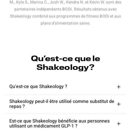
M., Kyle S., Marina C., Josh W., Kendra N. et Kevin W. sont des
partenaires indépendants BODi. Résultats obtenus avec
Shakeology combiné aux programmes de fitness BODi et aux
plans d'alimentation saine.
Qu’est-ce que le
Shakeology?
Qu'est-ce que Shakeology ?
Shakeology peut-il être utilisé comme substitut de
repas ?
Est-ce que Shakeology bénéficie aux personnes
utilisant un médicament GLP-1 ?